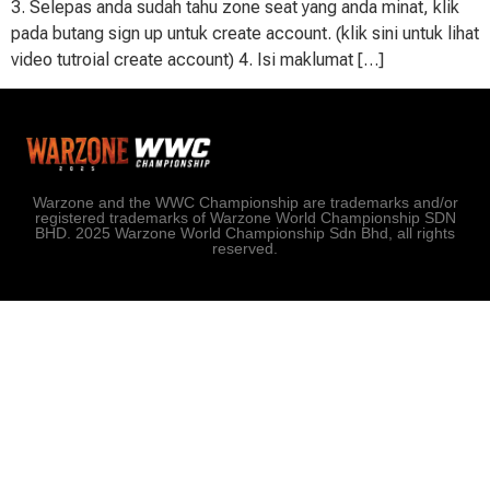
3. Selepas anda sudah tahu zone seat yang anda minat, klik
pada butang sign up untuk create account. (klik sini untuk lihat
video tutroial create account) 4. Isi maklumat […]
Warzone and the WWC Championship are trademarks and/or
registered trademarks of Warzone World Championship SDN
BHD. 2025 Warzone World Championship Sdn Bhd, all rights
reserved.